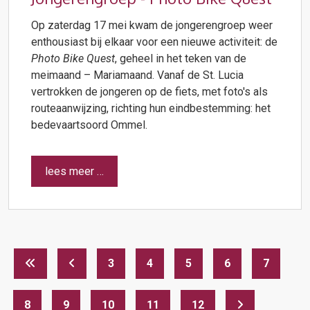
Op zaterdag 17 mei kwam de jongerengroep weer
enthousiast bij elkaar voor een nieuwe activiteit: de
Photo Bike Quest
, geheel in het teken van de
meimaand – Mariamaand. Vanaf de St. Lucia
vertrokken de jongeren op de fiets, met foto's als
routeaanwijzing, richting hun eindbestemming: het
bedevaartsoord Ommel.
lees meer …
3
4
5
6
7
8
9
10
11
12